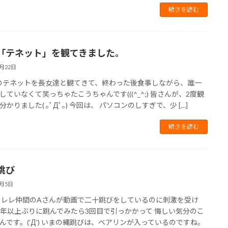
続きを読む
「テネット」を観てきました。
9月22日
テネットを長女達と観てきて、終わった後食事しながら、誰一
していなくて笑っちゃたこうちゃんです(((^_^;) 皆さんが、2度観
かりました( ｡ﾟДﾟ｡) 今回は、 パソコンのしすぎで、少 […]
続きを読む
跳び
7月5日
レ仲間のAさんが動画で二十跳びをしているのに刺激を受け
0年以上ぶりに跳んでみたら3回目で引っかかって 悔しい気分のこ
んです。('Д') いまの縄跳びは、ベアリンが入っているのですね。