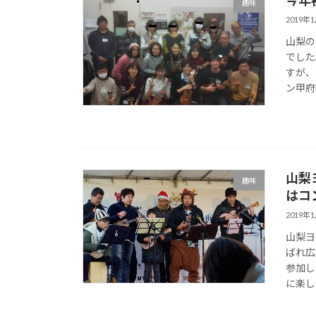
趣味
2019年
山梨の
でした
すが、
ン甲府昭
山梨
趣味
はコ
2019年
山梨ヨ
ばれ広
参加し
に楽しか