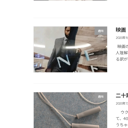
映画
趣味
2020年
映画の
人理解
る訳が分
二十
趣味
2020年
ウクレ
て、4
うちゃ