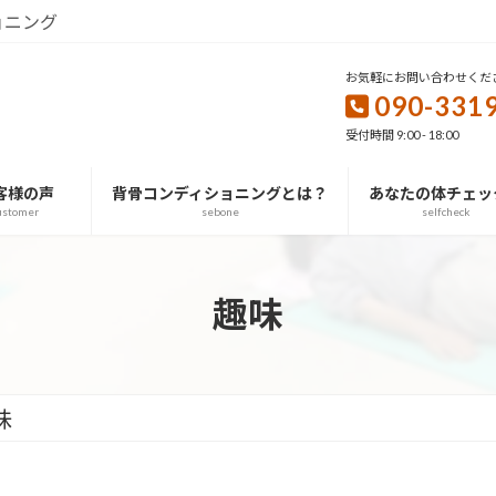
ョニング
お気軽にお問い合わせくだ
090-331
受付時間 9:00 - 18:00
客様の声
背骨コンディショニングとは？
あなたの体チェッ
ustomer
sebone
selfcheck
趣味
味