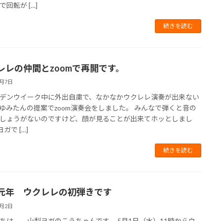
回転が […]
続きを読む
レレの仲間とzoomで再開です。
5月7日
デンウイーク中に外出自粛で、なかなかウクレレ演奏が出来ない
ゆみたんの提案でzoom演奏会をしました。 みんなで弾くと音の
しょうがないのですけど、顔が見ることが出来てホッとしまし
ガで […]
続きを読む
元年 ウクレレの初弾きです
5月2日
ちは。 山梨ヨガのこうちゃんです。 5月1日（水）11時からウ