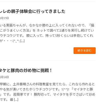
レレの親子体験会に行ってきました
11月15日
いる黒猫ちゃんが、なかなか膝の上に入ってくれないので、「猫
こがうまくいく方法」を ネットで調べて2通りを実行し続けてい
ウチコウジです。 膝に入って、持って5秒くらいは辛抱してくれ
・・・(^_^; […]
続きを読む
タケと豚肉の炒め物に挑戦！
11月14日
早朝に、土井善晴さんの料理教室を見てたら、これなら作れると
やる気が湧いてきたホリウチコウジです。!(^^)! 「マイタケと豚
」です。 超簡単です！ 豚肉切って、マイタケを手でさばいて炒め
す。 最 […]