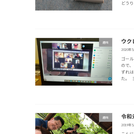
どうりで
ウク
趣味
2020年
ゴール
ので、
ずれは
た。 ヨ
令和
趣味
2019年
こんに