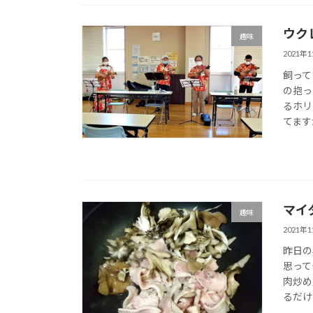
ウク
趣味
2021年
飼って
の抱っ
るホリ
てますが
マイ
趣味
2021年
昨日の
思って
肉炒め
るだけで