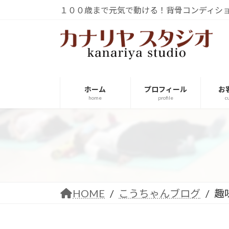
コ
ナ
１００歳まで元気で動ける！背骨コンディシ
ン
ビ
テ
ゲ
ン
ー
ツ
シ
へ
ョ
ス
ン
ホーム
プロフィール
お
キ
に
home
profile
c
ッ
移
プ
動
HOME
こうちゃんブログ
趣