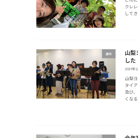
クレレ
してき
山梨
趣味
した
2019年
山梨ヨ
タイア
及び、
くなる
今年