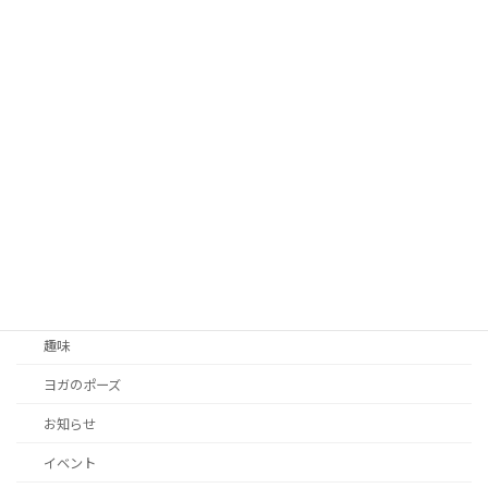
昭和町椅子背骨体操
こうちゃんブログ
レッスン
100歳健康ブログ
こうちゃんが思うこと
出張ヨガ
ヨガの勉強
お客さまの声
趣味
ヨガのポーズ
お知らせ
イベント