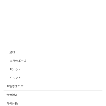
レッスン
100歳健康ブログ
こうちゃんが思うこと
出張ヨガ
ヨガの勉強
お客さまの声
趣味
ヨガのポーズ
お知らせ
イベント
お客さまの声
背骨矯正
背骨体操