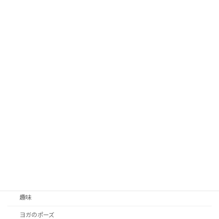
お問い合わせ
カテゴリー
昭和町椅子背骨体操
こうちゃんブログ
レッスン
100歳健康ブログ
こうちゃんが思うこと
出張ヨガ
ヨガの勉強
お客さまの声
趣味
ヨガのポーズ